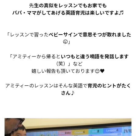
先
生の真似をレッスンでもお家でも
パパ・ママがしてあげる英語育児は楽しいですよ♬
「レッスンで習った
ベビーサインで意思そつが取れました
🤭」
「アミティーから帰ると
いつもと違う喃語を発話します
（笑）」など
嬉しい報告も頂いております😊♥
アミティーのレッスンはそんな英語で
育児のヒントがたく
さん
♪