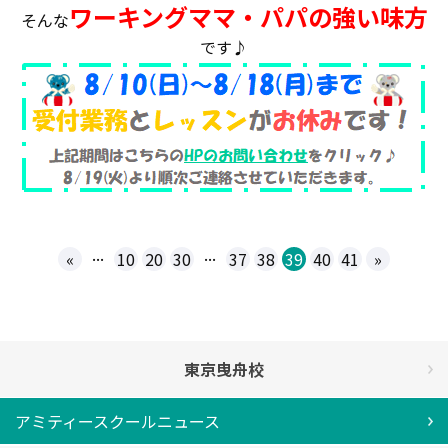
ワーキングママ・パパの強い味方
そんな
です♪
...
...
«
10
20
30
37
38
39
40
41
»
東京曳舟校
アミティースクールニュース