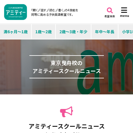
「聞く」「話す」「読む」「書く」の4技能を
同等に高める子供英語教室です。
menu
教室検索
満6ヶ月～1歳
1歳～2歳
2歳～3歳・年少
年中～年長
小学1
東京曳舟校の
アミティースクールニュース
アミティースクールニュース