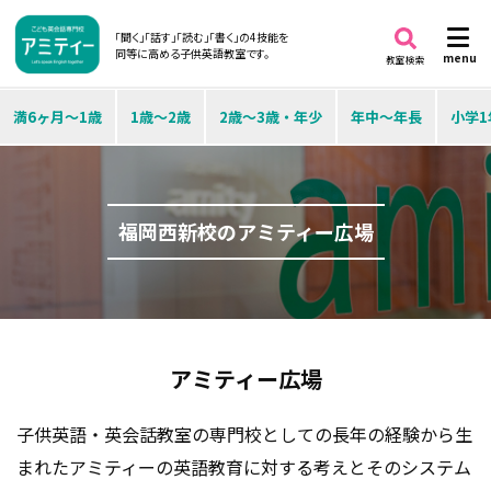
「聞く」「話す」「読む」「書く」の4技能を
同等に高める子供英語教室です。
menu
教室検索
満6ヶ月～1歳
1歳～2歳
2歳～3歳・年少
年中～年長
小学1
福岡西新校のアミティー広場
アミティー広場
子供英語・英会話教室の専門校としての長年の経験から生
まれたアミティーの英語教育に対する考えとそのシステム