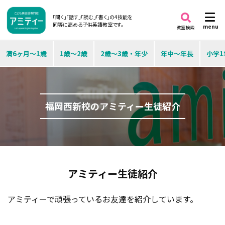
「聞く」「話す」「読む」「書く」の4技能を
同等に高める子供英語教室です。
menu
教室検索
満6ヶ月～1歳
1歳～2歳
2歳～3歳・年少
年中～年長
小学1
福岡西新校のアミティー生徒紹介
アミティー生徒紹介
アミティーで頑張っているお友達を紹介しています。