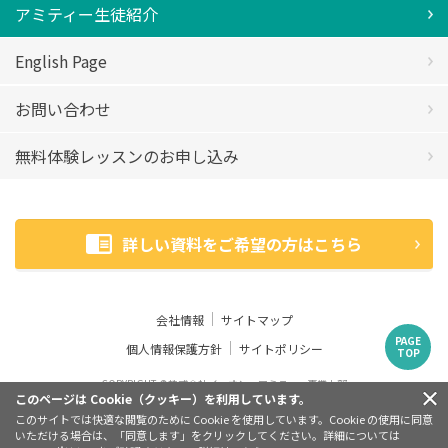
アミティー生徒紹介
English Page
お問い合わせ
無料体験レッスンのお申し込み
詳しい資料をご希望の方はこちら
会社情報
サイトマップ
PAGE
個人情報保護方針
サイトポリシー
TOP
COPYRIGHT ©株式会社イーオン アミティー事業本部
このページは Cookie（クッキー）を利用しています。
このサイトでは快適な閲覧のために Cookie を使用しています。Cookie の使用に同意
英検
は、公益財団法人 日本英語検定協会の登録商標です。この
®
いただける場合は、「同意します」をクリックしてください。詳細については
コンテンツは、公益財団法人 日本英語検定協会の承認や推奨、そ