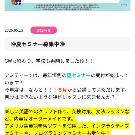
2026.05.13
お知らせ
🌞夏セミナー募集中🌞
GWも終わり、学校も再開しましたね！！
アミティーでは、毎年恒例の
夏セミナー
の受付が始まって
います！
今年度は、なんと！！！
５月
から受講していただけます。
普段はできないような特別レッスンに来ませんか？
楽しい英語でのクラフト作り、英検対策、文法レッスンな
ど、内容はオーダーメイドです。
アメリカ製英語学習ソフトを使用した、インタラクティブ
セミナーや、プログラミングセミナーも受付中！