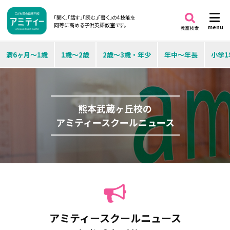
「聞く」「話す」「読む」「書く」の4技能を
同等に高める子供英語教室です。
menu
教室検索
満6ヶ月～1歳
1歳～2歳
2歳～3歳・年少
年中～年長
小学1
熊本武蔵ヶ丘校の
アミティースクールニュース
アミティースクールニュース