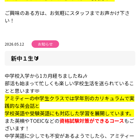
ご興味のある方は、お気軽にスタッフまでお声かけ下さ
い！
2026.05.12
お知らせ
新中１生🔰
中学校入学から1カ月経ちましたね🎶
部活も始まって忙しくも楽しい学校生活を送られているこ
とと思います🫶
アミティーの中学生クラスでは学年別のカリキュラムで実
践的な英会話と
学校英語や受験英語にも対応した学習を展開しています。
また英検やTOEICなどの
資格試験対策ができるコース
もご
ざいます！
中学英語に少しでも不安があるようでしたら、アミティー