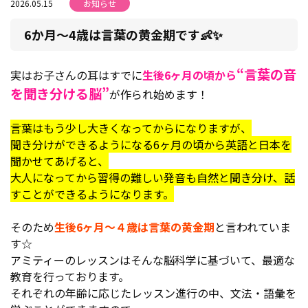
2026.05.15
お知らせ
6か月～4歳は言葉の黄金期です👶✨
“言葉の音
実はお子さんの耳はすでに
生後6ヶ月の頃から
を聞き分ける脳”
が作られ始めます！
言葉はもう少し大きくなってからになりますが、
聞き分けができるようになる6ヶ月の頃から英語と日本を
聞かせてあげると、
大人になってから習得の難しい発音も自然と聞き分け、話
すことができるようになります。
そのため
生後6ヶ月～４歳は言葉の黄金期
と言われていま
す☆
アミティーのレッスンはそんな脳科学に基づいて、最適な
教育を行っております。
それぞれの年齢に応じたレッスン進行の中、文法・語彙を