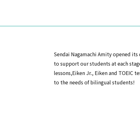
Sendai Nagamachi Amity opened its do
to support our students at each stage
lessons,Eiken Jr., Eiken and TOEIC tes
to the needs of bilingual students!