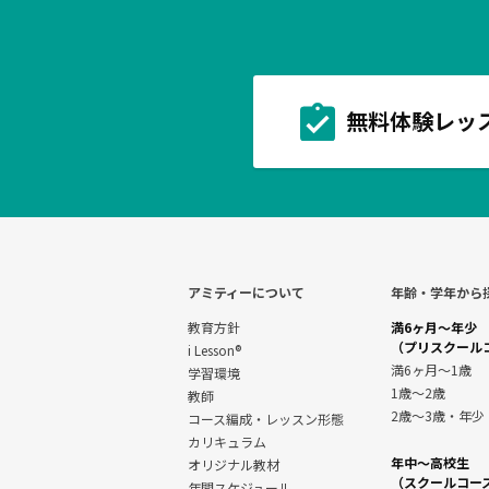
無料体験レッ
アミティーについて
年齢・学年から
教育方針
満6ヶ月～年少
（プリスクール
i Lesson®
満6ヶ月～1歳
学習環境
1歳～2歳
教師
2歳～3歳・年少
コース編成・レッスン形態
カリキュラム
年中～高校生
オリジナル教材
（スクールコー
年間スケジュール