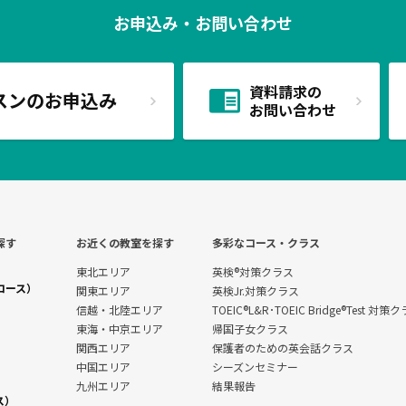
お申込み・お問い合わせ
資料請求の
スンのお申込み
お問い合わせ
探す
お近くの教室を探す
多彩なコース・クラス
東北エリア
英検®対策クラス
コース）
関東エリア
英検Jr.対策クラス
信越・北陸エリア
TOEIC®L&R･TOEIC Bridge®Test 対策
東海・中京エリア
帰国子女クラス
関西エリア
保護者のための英会話クラス
中国エリア
シーズンセミナー
九州エリア
結果報告
ス）