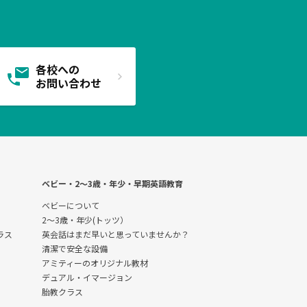
各校への
お問い合わせ
ベビー・2〜3歳・年少・早期英語教育
ベビーについて
2～3歳・年少(トッツ）
クラス
英会話はまだ早いと思っていませんか？
清潔で安全な設備
アミティーのオリジナル教材
デュアル・イマージョン
胎教クラス