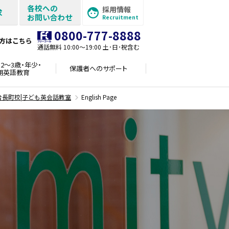
各校への
採用情報
求
お問い合わせ
Recruitment
0800-777-8888
方はこちら
通話無料 10:00〜19:00 土･日･祝含む
2～3歳・年少・
保護者への
サポート
期英語教育
台長町校|子ども英会話教室
English Page