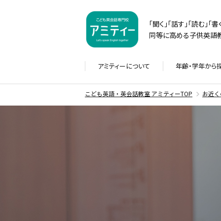
「聞く」「話す」「読む」「
同等に高める子供英語教
アミティーに
ついて
年齢・学年から
こども英語・英会話教室 アミティーTOP
お近く