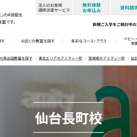
無料体験
法人のお客様
資料請
講師派遣サービス
お申込み
書く」の4技能を
室です。
新規ご入学をご検討中の
ベビー・
探す
お近くの教室を
探す
多彩なコース・
クラス
早
の英会話教室を探す
東北エリアのアミティー校
宮城県のアミティー校
仙
仙台長町校