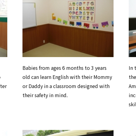
Babies from ages 6 months to 3 years
In 
o
old can learn English with their Mommy
the
ter
or Daddy in a classroom designed with
Am
their safety in mind.
inc
skil