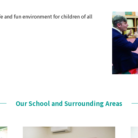
fe and fun environment for children of all
Our School and Surrounding Areas