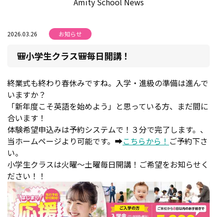
Amity School News
2026.03.26
お知らせ
🎒小学生クラス🎒毎日開講！
終業式も終わり春休みですね。入学・進級の準備は進んで
いますか？
「新年度こそ英語を始めよう」と思っている方、まだ間に
合います！
体験希望申込みは予約システムで！３分で完了します。、
当ホームページより可能です。➡
こちらから！
ご予約下さ
い。
小学生クラスは火曜～土曜毎日開講！ご希望をお知らせく
ださい！！