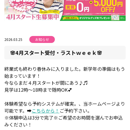
2026.03.25
お知らせ
🌸4月スタート受付・ラストｗｅｅｋ🌸
終業式も終わり春休みに入りました。新学年の準備はもう
始まっています！
今ならまだ４月スタートが間にあう♪♬
見学は12時～18時まで随時OK💕
体験希望なら予約システムが確実。、当ホームページより
可能です。➡
こちらから！
ご予約下さい。
※体験申込は3分で完了※ご希望のお時間を選んでお申込
みください！