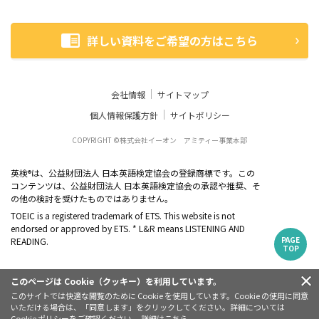
詳しい資料をご希望の方はこちら
会社情報
サイトマップ
個人情報保護方針
サイトポリシー
COPYRIGHT ©株式会社イーオン アミティー事業本部
英検
は、公益財団法人 日本英語検定協会の登録商標です。この
®
コンテンツは、公益財団法人 日本英語検定協会の承認や推奨、そ
の他の検討を受けたものではありません。
TOEIC is a registered trademark of ETS. This website is not
endorsed or approved by ETS. * L&R means LISTENING AND
PAGE
READING.
TOP
このページは Cookie（クッキー）を利用しています。
このサイトでは快適な閲覧のために Cookie を使用しています。Cookie の使用に同意
いただける場合は、「同意します」をクリックしてください。詳細については
Cookie ポリシーをご確認ください。 詳細は
こちら