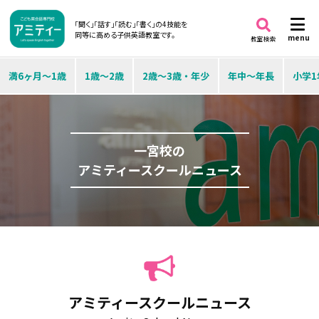
「聞く」「話す」「読む」「書く」の4技能を
同等に高める子供英語教室です。
menu
教室検索
満6ヶ月～1歳
1歳～2歳
2歳～3歳・年少
年中～年長
小学1
一宮校の
アミティースクールニュース
アミティースクールニュース