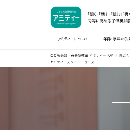
「聞く」「話す」「読む」「
同等に高める子供英語教
アミティーに
ついて
年齢・学年から
こども英語・英会話教室 アミティーTOP
お近く
アミティースクールニュース