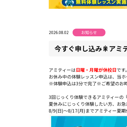
2026.08.02
お知らせ
今すぐ申し込み🎇アミ
アミティーは
日曜・月曜が休校日
です
お休み中の体験レッスン申込は、当ホ
※体験申込は3分で完了※ご希望のお
3回じっくり体験できるアミティーの
夏休みにじっくり体験したい方、お急
8/9(日)～8/17(月)までアミテ