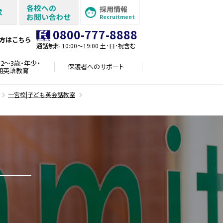
各校への
採用情報
求
お問い合わせ
Recruitment
0800-777-8888
方はこちら
通話無料 10:00〜19:00 土･日･祝含む
2～3歳・年少・
保護者への
サポート
期英語教育
一宮校|子ども英会話教室