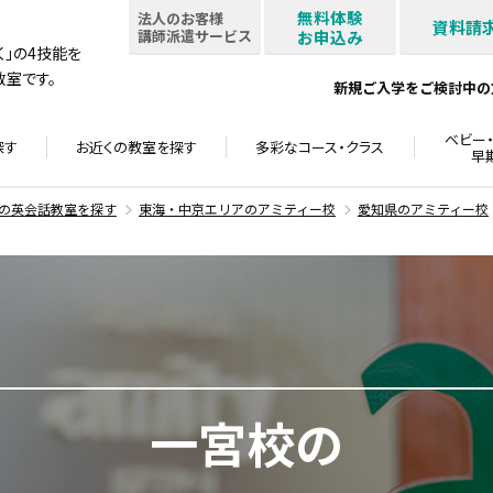
無料体験
法人のお客様
資料請
講師派遣サービス
お申込み
書く」の4技能を
室です。
新規ご入学をご検討中の
ベビー・
探す
お近くの教室を
探す
多彩なコース・
クラス
早
の英会話教室を探す
東海・中京エリアのアミティー校
愛知県のアミティー校
一宮校の