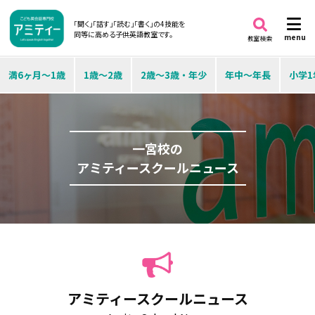
「聞く」「話す」「読む」「書く」の4技能を
同等に高める子供英語教室です。
menu
教室検索
満6ヶ月～1歳
1歳～2歳
2歳～3歳・年少
年中～年長
小学1
一宮校の
アミティースクールニュース
アミティースクールニュース