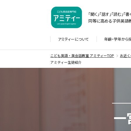
「聞く」「話す」「読む」「
同等に高める子供英語教
アミティーに
ついて
年齢・学年から
こども英語・英会話教室 アミティーTOP
お近く
アミティー生徒紹介
一