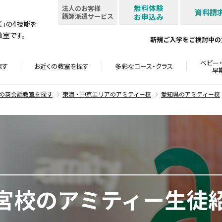
無料体験
法人のお客様
資料請
講師派遣サービス
お申込み
書く」の4技能を
室です。
新規ご入学をご検討中の
ベビー・
探す
お近くの教室を
探す
多彩なコース・
クラス
早
の英会話教室を探す
東海・中京エリアのアミティー校
愛知県のアミティー校
宮校のアミティー生徒