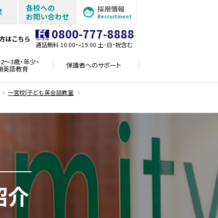
各校への
採用情報
求
お問い合わせ
Recruitment
0800-777-8888
方はこちら
通話無料 10:00〜19:00 土･日･祝含む
2～3歳・年少・
保護者への
サポート
期英語教育
一宮校|子ども英会話教室
紹介