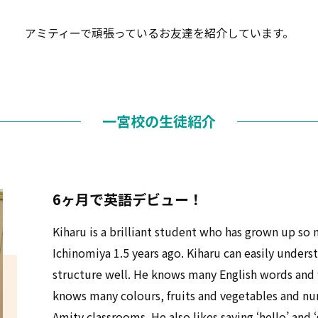
アミティーで頑張っているお友達を紹介しています。
一宮校の生徒紹介
6ヶ月で英語デビュー！
Kiharu is a brilliant student who has grown up so 
Ichinomiya 1.5 years ago. Kiharu can easily under
structure well. He knows many English words and 
knows many colours, fruits and vegetables and nu
Amity classrooms. He also likes saying ‘hello’ and 