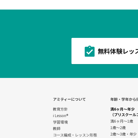
無料体験レッ
アミティーについて
年齢・学年から
教育方針
満6ヶ月～年少
（プリスクール
i Lesson®
満6ヶ月～1歳
学習環境
1歳～2歳
教師
2歳～3歳・年少
コース編成・レッスン形態