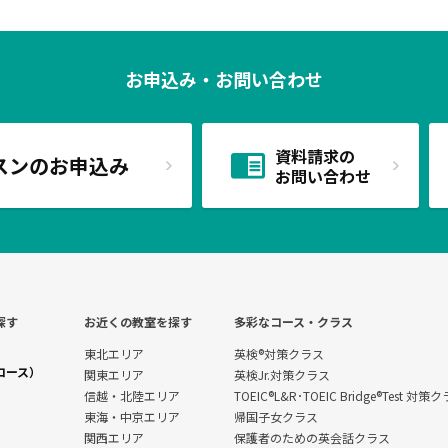
お申込み・お問い合わせ
資料請求の
スンのお申込み
お問い合わせ
探す
お近くの教室を探す
多彩なコース・クラス
東北エリア
英検®対策クラス
コース）
関東エリア
英検Jr.対策クラス
信越・北陸エリア
TOEIC®L&R･TOEIC Bridge®Test 対策
東海・中京エリア
帰国子女クラス
関西エリア
保護者のための英会話クラス