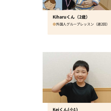
Kiharuくん（2歳）
●
外国人グループレッスン（週2回）
Keiくん(小1)