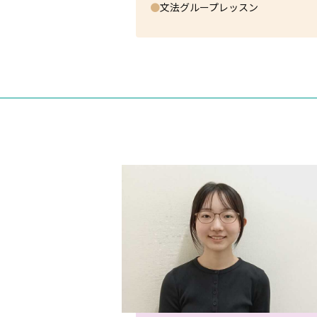
●
文法グループレッスン