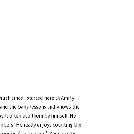
much since I started here at Amity
stand the baby lessons and knows the
will often use them by himself. He
mbers! He really enjoys counting the
‘goodbye’ or ‘see you’. Keep up the