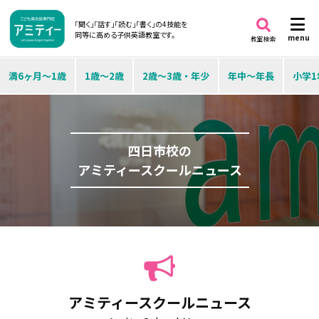
「聞く」「話す」「読む」「書く」の4技能を
同等に高める子供英語教室です。
menu
教室検索
満6ヶ月～1歳
1歳～2歳
2歳～3歳・年少
年中～年長
小学1
四日市校の
アミティースクールニュース
アミティースクールニュース