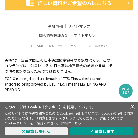
詳しい資料をご希望の方はこちら
会社情報
サイトマップ
個人情報保護方針
サイトポリシー
COPYRIGHT ©株式会社イーオン アミティー事業本部
英検
は、公益財団法人 日本英語検定協会の登録商標です。この
®
コンテンツは、公益財団法人 日本英語検定協会の承認や推奨、そ
の他の検討を受けたものではありません。
TOEIC is a registered trademark of ETS. This website is not
endorsed or approved by ETS. * L&R means LISTENING AND
PAGE
READING.
TOP
このページは Cookie（クッキー）を利用しています。
このサイトでは快適な閲覧のために Cookie を使用しています。Cookie の使用に同意
いただける場合は、「同意します」をクリックしてください。詳細については
Cookie ポリシーをご確認ください。 詳細は
こちら
同意しません
同意します