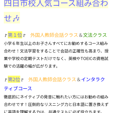
四日市校人気コース組み合わ
せ🎶
第１位
外国人教師会話クラス
＆
文法クラス
🚩
🚩
小学６年生以上のお子さんすべてにお勧めするコース組み
合わせ！文法学習をすることで会話の正確性も高まり、授
業や学校の定期テストだけでなく、英検やTOEICの資格試
験での活躍の幅が広がります。
第2位
外国人教師会話クラス
＆
インタラク
🚩
🚩
ティブコース
徹底的にネイティブの発音に触れたい方にはお勧めの組み
合わせです！圧倒的なリスニング力と日本語に置き換えず
に英語を理解する力は、共通テストに必ず役立ちます。