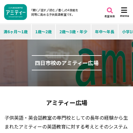
「聞く」「話す」「読む」「書く」の4技能を
同等に高める子供英語教室です。
menu
教室検索
満6ヶ月～1歳
1歳～2歳
2歳～3歳・年少
年中～年長
小学1
四日市校のアミティー広場
アミティー広場
子供英語・英会話教室の専門校としての長年の経験から生
まれたアミティーの英語教育に対する考えとそのシステム