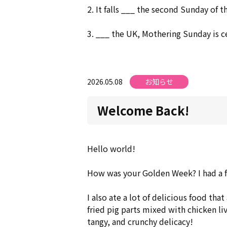
2. It falls ___ the second Sunday of 
3. ___ the UK, Mothering Sunday is c
2026.05.08
お知らせ
Welcome Back!
Hello world!
How was your Golden Week? I had a fu
I also ate a lot of delicious food that
fried pig parts mixed with chicken live
tangy, and crunchy delicacy!