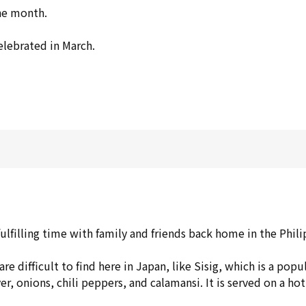
the month.
elebrated in March.
lfilling time with family and friends back home in the Phili
 are difficult to find here in Japan, like Sisig, which is a pop
r, onions, chili peppers, and calamansi. It is served on a hot s