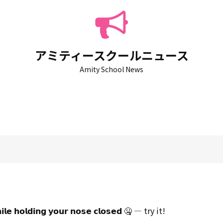
アミティースクールニュース
Amity School News
𝗲 𝗵𝗼𝗹𝗱𝗶𝗻𝗴 𝘆𝗼𝘂𝗿 𝗻𝗼𝘀𝗲 𝗰𝗹𝗼𝘀𝗲𝗱 🤐 — try it!