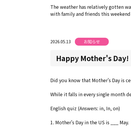
The weather has relatively gotten war
with family and friends this weekend 
2026.05.13
お知らせ
Happy Mother's Day!
Did you know that Mother's Day is ce
While it falls in every single month 
English quiz (Answers: in, In, on)
1. Mother's Day in the US is ___ May.