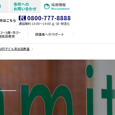
各校への
採用情報
求
お問い合わせ
Recruitment
0800-777-8888
方はこちら
通話無料 10:00〜19:00 土･日･祝含む
2～3歳・年少・
保護者への
サポート
期英語教育
山校|子ども英会話教室