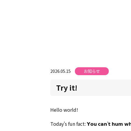
2026.05.15
お知らせ
Try it!
Hello world!
Today's fun fact: 𝗬𝗼𝘂 𝗰𝗮𝗻’𝘁 𝗵𝘂𝗺 𝘄𝗵𝗶𝗹