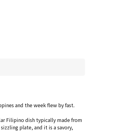
ppines and the week flew by fast.
ular Filipino dish typically made from
izzling plate, and it is a savory,