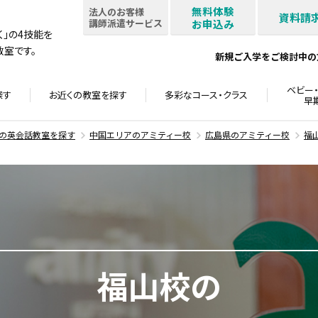
無料体験
法人のお客様
資料請
講師派遣サービス
お申込み
書く」の4技能を
室です。
新規ご入学をご検討中の
ベビー・
探す
お近くの教室を
探す
多彩なコース・
クラス
早
の英会話教室を探す
中国エリアのアミティー校
広島県のアミティー校
福
福山校の