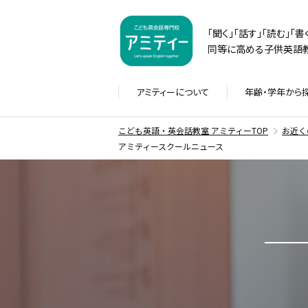
「聞く」「話す」「読む」「
同等に高める子供英語教
アミティーに
ついて
年齢・学年から
こども英語・英会話教室 アミティーTOP
お近く
アミティースクールニュース