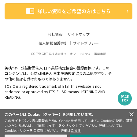
詳しい資料をご希望の方はこちら
会社情報
サイトマップ
個人情報保護方針
サイトポリシー
COPYRIGHT ©株式会社イーオン アミティー事業本部
英検
は、公益財団法人 日本英語検定協会の登録商標です。この
®
コンテンツは、公益財団法人 日本英語検定協会の承認や推奨、そ
の他の検討を受けたものではありません。
TOEIC is a registered trademark of ETS. This website is not
endorsed or approved by ETS. * L&R means LISTENING AND
PAGE
READING.
TOP
このページは Cookie（クッキー）を利用しています。
このサイトでは快適な閲覧のために Cookie を使用しています。Cookie の使用に同意
いただける場合は、「同意します」をクリックしてください。詳細については
Cookie ポリシーをご確認ください。 詳細は
こちら