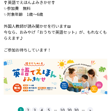
🎐英語でえほんよみきかせ🎐
✨参加費 無料
✨対象年齢 1歳～6歳
外国人教師が読み聞かせを行います📖
今なら、おみやげ「おうちで英語セット」が、もれなくも
らえます♪
ご参加お待ちしています！
...
...
1
2
3
4
5
10
20
30
»