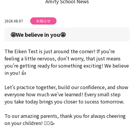
Amity School News
2026.08.07
お知らせ
🤩We believe in you🤩
The Eiken Test is just around the corner! If you're
feeling a little nervous, don't worry, that just means
you're getting ready for something exciting! We believe
in you! 👍
Let's practice together, build our confidence, and show
everyone how much we've learned! Every small step
you take today brings you closer to sucess tomorrow.
To our amazing parents, thank you for always cheering
on your children! 🙇‍♀️🥳