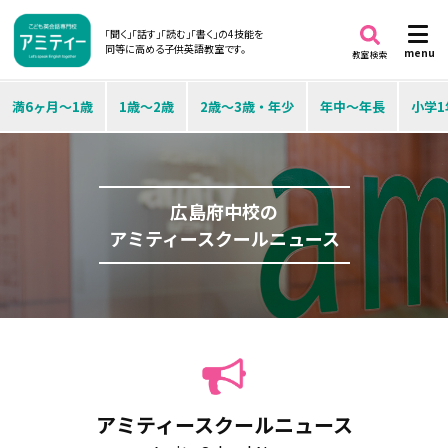
「聞く」「話す」「読む」「書く」の4技能を
同等に高める子供英語教室です。
menu
教室検索
満6ヶ月～1歳
1歳～2歳
2歳～3歳・年少
年中～年長
小学1
広島府中校の
アミティースクールニュース
アミティースクールニュース