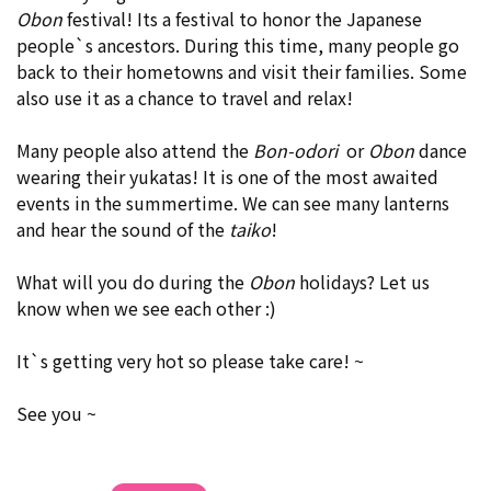
Obon
festival! Its a festival to honor the Japanese
people`s ancestors. During this time, many people go
back to their hometowns and visit their families. Some
also use it as a chance to travel and relax!
Many people also attend the
Bon-odori
or
Obon
dance
wearing their yukatas! It is one of the most awaited
events in the summertime. We can see many lanterns
and hear the sound of the
taiko
!
What will you do during the
Obon
holidays? Let us
know when we see each other :)
It`s getting very hot so please take care! ~
See you ~