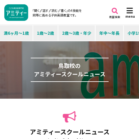
「聞く」「話す」「読む」「書く」の4技能を
同等に高める子供英語教室です。
menu
教室検索
満6ヶ月～1歳
1歳～2歳
2歳～3歳・年少
年中～年長
小学1
鳥取校の
アミティースクールニュース
アミティースクールニュース