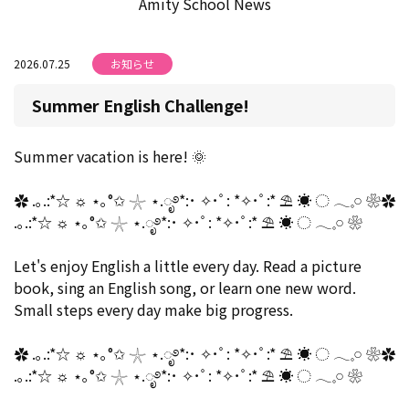
Amity School News
2026.07.25
お知らせ
Summer English Challenge!
Summer vacation is here! 🌞
✿ .｡.:*☆ ☼ ⋆｡°✩ 𓇼 ⋆.ೃ࿔*:･ ✧･ﾟ: *✧･ﾟ:* ⛱︎ ☀︎ ◌ 𓂃𓈒𓏸 ❀✿
.｡.:*☆ ☼ ⋆｡°✩ 𓇼 ⋆.ೃ࿔*:･ ✧･ﾟ: *✧･ﾟ:* ⛱︎ ☀︎ ◌ 𓂃𓈒𓏸 ❀
Let's enjoy English a little every day. Read a picture
book, sing an English song, or learn one new word.
Small steps every day make big progress.
✿ .｡.:*☆ ☼ ⋆｡°✩ 𓇼 ⋆.ೃ࿔*:･ ✧･ﾟ: *✧･ﾟ:* ⛱︎ ☀︎ ◌ 𓂃𓈒𓏸 ❀✿
.｡.:*☆ ☼ ⋆｡°✩ 𓇼 ⋆.ೃ࿔*:･ ✧･ﾟ: *✧･ﾟ:* ⛱︎ ☀︎ ◌ 𓂃𓈒𓏸 ❀