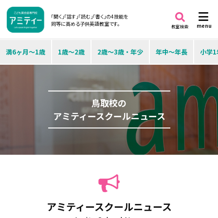
「聞く」「話す」「読む」「書く」の4技能を
同等に高める子供英語教室です。
menu
教室検索
満6ヶ月～1歳
1歳～2歳
2歳～3歳・年少
年中～年長
小学1
鳥取校の
アミティースクールニュース
アミティースクールニュース