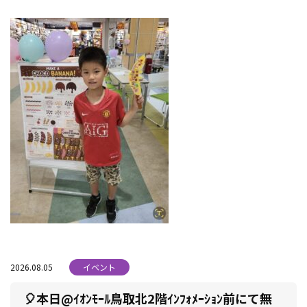
2026.08.05
イベント
🎈本日@ｲｵﾝﾓｰﾙ鳥取北2階ｲﾝﾌｫﾒｰｼｮﾝ前にて無