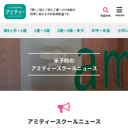
「聞く」「話す」「読む」「書く」の4技能を
同等に高める子供英語教室です。
menu
教室検索
満6ヶ月～1歳
1歳～2歳
2歳～3歳・年少
年中～年長
小学1
米子校の
アミティースクールニュース
アミティースクールニュース