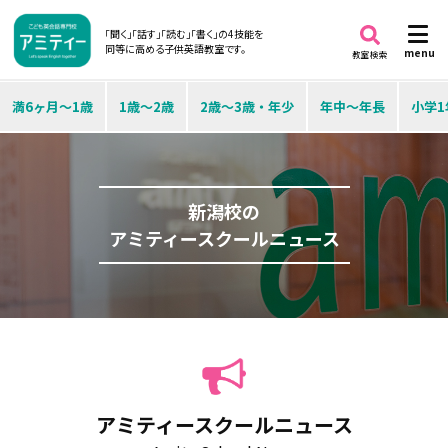
「聞く」「話す」「読む」「書く」の4技能を
同等に高める子供英語教室です。
menu
教室検索
満6ヶ月～1歳
1歳～2歳
2歳～3歳・年少
年中～年長
小学1
新潟校の
アミティースクールニュース
アミティースクールニュース