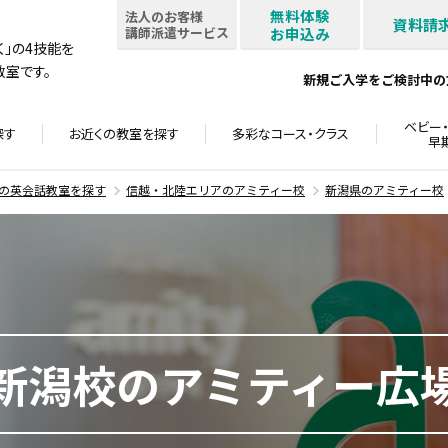
無料体験
法人のお客様
資料請
講師派遣サービス
お申込み
書く」の4技能を
室です。
新規ご入学をご検討中の
ベビー・
探す
お近くの教室を
探す
多彩なコース・
クラス
早
の英会話教室を探す
信越・北陸エリアのアミティー校
新潟県のアミティー校
新潟校のアミティー広