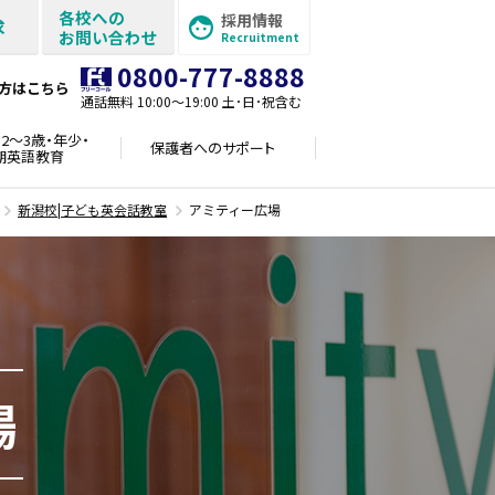
各校への
採用情報
求
お問い合わせ
Recruitment
0800-777-8888
方はこちら
通話無料 10:00〜19:00 土･日･祝含む
2～3歳・年少・
保護者への
サポート
期英語教育
新潟校|子ども英会話教室
アミティー広場
場