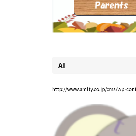
AI
http://www.amity.co.jp/cms/wp-con