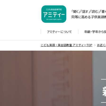
「聞く」「話す」「読む」「
同等に高める子供英語教
アミティーに
ついて
年齢・学年から
こども英語・英会話教室 アミティーTOP
お近く