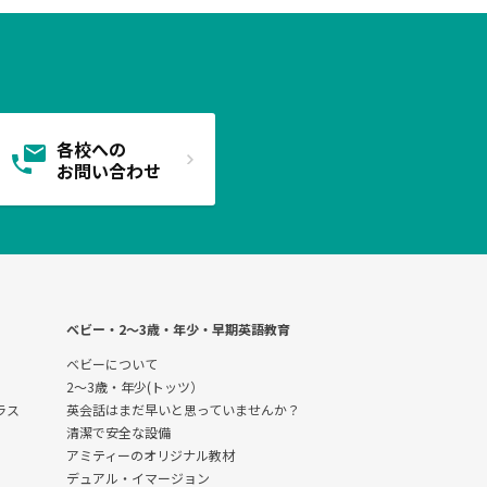
各校への
お問い合わせ
ベビー・2〜3歳・年少・早期英語教育
ベビーについて
2～3歳・年少(トッツ）
クラス
英会話はまだ早いと思っていませんか？
清潔で安全な設備
アミティーのオリジナル教材
デュアル・イマージョン