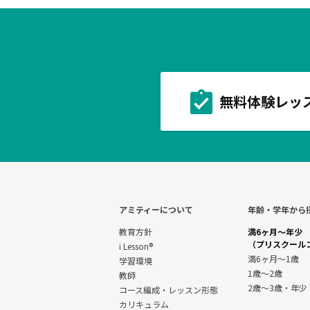
無料体験レッ
アミティーについて
年齢・学年から
教育方針
満6ヶ月～年少
（プリスクール
i Lesson®
満6ヶ月～1歳
学習環境
1歳～2歳
教師
2歳～3歳・年少
コース編成・レッスン形態
カリキュラム