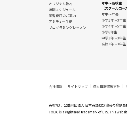
年中～高校生
オリジナル教材
（スクールコー
年間スケジュール
年中～年長
学習費用のご案内
小学1年～3年生
アミティー生徒
小学4年～5年生
プログラミングレッスン
小学6年生
中学1年〜3年生
高校1年〜3年生
会社情報
サイトマップ
個人情報保護方針
英検
は、公益財団法人 日本英語検定協会の登録商
®
TOEIC is a registered trademark of ETS. This web