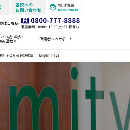
各校への
採用情報
求
お問い合わせ
Recruitment
0800-777-8888
方はこちら
通話無料 10:00〜19:00 土･日･祝含む
2～3歳・年少・
保護者への
サポート
期英語教育
路校|子ども英会話教室
English Page