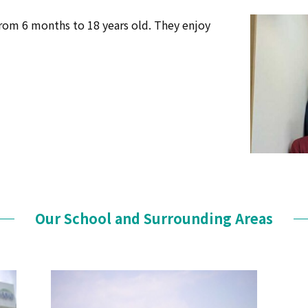
 from 6 months to 18 years old. They enjoy
Our School and Surrounding Areas