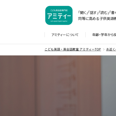
「聞く」「話す」「読む」「
同等に高める子供英語教
アミティーに
ついて
年齢・学年から
こども英語・英会話教室 アミティーTOP
お近く