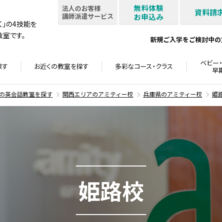
無料体験
法人のお客様
資料請
講師派遣サービス
お申込み
書く」の4技能を
室です。
新規ご入学をご検討中の
ベビー・
探す
お近くの教室を
探す
多彩なコース・
クラス
早
の英会話教室を探す
関西エリアのアミティー校
兵庫県のアミティー校
姫
姫路校