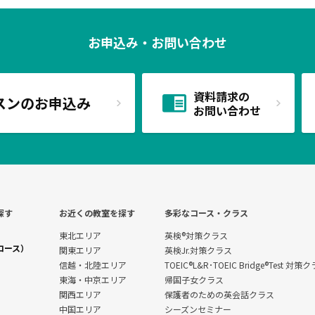
お申込み・お問い合わせ
資料請求の
スンのお申込み
お問い合わせ
探す
お近くの教室を探す
多彩なコース・クラス
東北エリア
英検®対策クラス
コース）
関東エリア
英検Jr.対策クラス
信越・北陸エリア
TOEIC®L&R･TOEIC Bridge®Test 対策
東海・中京エリア
帰国子女クラス
関西エリア
保護者のための英会話クラス
中国エリア
シーズンセミナー