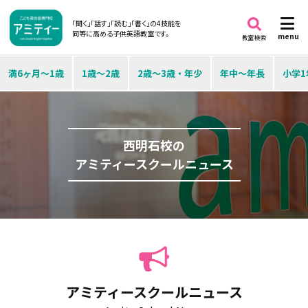
「聞く」「話す」「読む」「書く」の4技能を
同等に高める子供英語教室です。
menu
教室検索
満6ヶ月～1歳
1歳～2歳
2歳～3歳・年少
年中～年長
小学1
西明石校の
アミティースクールニュース
アミティースクールニュース