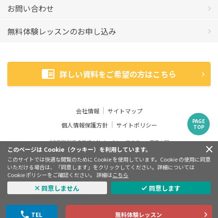
お問い合わせ
無料体験レッスンのお申し込み
詳しい資料をご希望の方はこちら
会社情報
サイトマップ
PAGE
個人情報保護方針
サイトポリシー
TOP
COPYRIGHT ©株式会社イーオン アミティー事業本部
このページは Cookie（クッキー）を利用しています。
このサイトでは快適な閲覧のために Cookie を使用しています。Cookie の使用に同意
英検
は、公益財団法人 日本英語検定協会の登録商標です。この
®
いただける場合は、「同意します」をクリックしてください。詳細については
コンテンツは、公益財団法人 日本英語検定協会の承認や推奨、そ
Cookie ポリシーをご確認ください。 詳細は
こちら
の他の検討を受けたものではありません。
同意しません
同意します
TOEIC is a registered trademark of ETS. This website is not
endorsed or approved by ETS. * L&R means LISTENING AND
READING.
TEL
無料体験レッスン