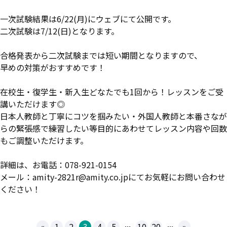
一次試験結果は6/22(月)にウェブにて公開です。
二次試験は7/12(日)となります。
合格発表から二次試験までは短い期間となりますので、
早めの対策がおすすめです！
在校生・復学生・新入生どなたでも1回から！レッスンをご受
講いただけます◎
日本人教師と丁寧にコツを掴みたい・外国人教師と本番さなが
らの緊張感で練習したい等目的にあわせてレッスン内容や回数
もご調整いただけます。
詳細は、お電話：078-921-0154
メール：amity-2821r@amity.co.jpにてお気軽にお問い合わせ
ください！
...
...
«
1
2
3
4
5
10
20
»