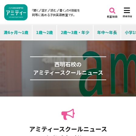
「聞く」「話す」「読む」「書く」の4技能を
同等に高める子供英語教室です。
menu
教室検索
満6ヶ月～1歳
1歳～2歳
2歳～3歳・年少
年中～年長
小学1
西明石校の
アミティースクールニュース
アミティースクールニュース