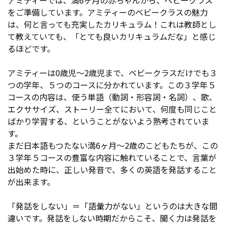
アミティーでは、満6ヶ月の赤ちゃんから、ベビークラス
をご準備しています。アミティーのベビークラスの魅力
は、何と言っても充実したカリキュラム！これは教師とし
て教えていても、「とても良いカリキュラムだな」と感じ
るほどです。
アミティーは0歳児～2歳児まで、ベビークラスだけでも３
つの学年、５つのコースに分かれています。この３学年５
コースの内容は、使う単語（動詞・形容詞・名詞）、歌、
エクササイズ、ストーリー全てにおいて、何度も同じこと
ばかり学習する、ということがないよう熟考されていま
す。
まだ日本語もつたない満6ヶ月～2歳のこどもたちが、この
３学年５コースの豊富な内容に触れていることで、言葉が
出始めた時に、正しい発音で、多くの英語を発話すること
が出来ます。
「発話をしない」＝「語彙力がない」というのは大きな間
違いです。発話をしない時期だからこそ、聞く力は発話を