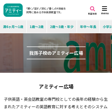
「聞く」「話す」「読む」「書く」の4技能を
同等に高める子供英語教室です。
menu
教室検索
満6ヶ月～1歳
1歳～2歳
2歳～3歳・年少
年中～年長
小学1
我孫子校のアミティー広場
アミティー広場
子供英語・英会話教室の専門校としての長年の経験から生
まれたアミティーの英語教育に対する考えとそのシステム