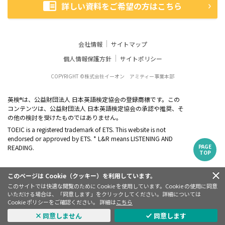
詳しい資料をご希望の方はこちら
会社情報
サイトマップ
個人情報保護方針
サイトポリシー
COPYRIGHT ©株式会社イーオン アミティー事業本部
英検
は、公益財団法人 日本英語検定協会の登録商標です。この
®
コンテンツは、公益財団法人 日本英語検定協会の承認や推奨、そ
の他の検討を受けたものではありません。
TOEIC is a registered trademark of ETS. This website is not
endorsed or approved by ETS. * L&R means LISTENING AND
PAGE
READING.
TOP
このページは Cookie（クッキー）を利用しています。
このサイトでは快適な閲覧のために Cookie を使用しています。Cookie の使用に同意
いただける場合は、「同意します」をクリックしてください。詳細については
Cookie ポリシーをご確認ください。 詳細は
こちら
同意しません
同意します