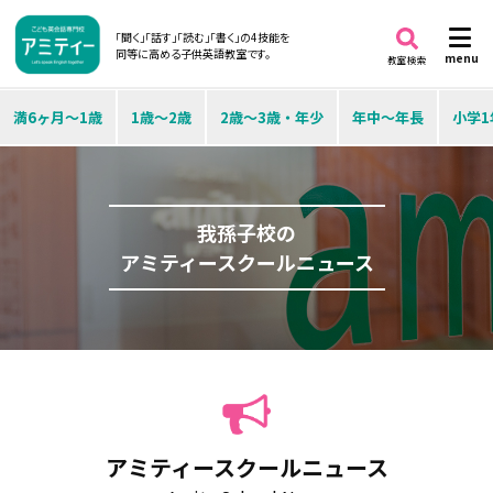
「聞く」「話す」「読む」「書く」の4技能を
同等に高める子供英語教室です。
menu
教室検索
満6ヶ月～1歳
1歳～2歳
2歳～3歳・年少
年中～年長
小学1
我孫子校の
アミティースクールニュース
アミティースクールニュース