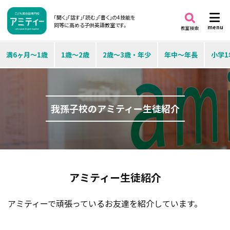
「聞く」「話す」「読む」「書く」の4技能を
同等に高める子供英語教室です。
menu
教室検索
満6ヶ月～1歳
1歳～2歳
2歳～3歳・年少
年中～年長
小学1
我孫子校のアミティー生徒紹介
アミティー生徒紹介
アミティーで頑張っているお友達を紹介しています。