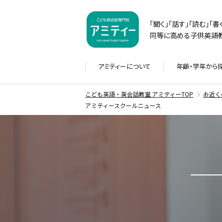
「聞く」「話す」「読む」「
同等に高める子供英語教
アミティーに
ついて
年齢・学年から
こども英語・英会話教室 アミティーTOP
お近く
アミティースクールニュース