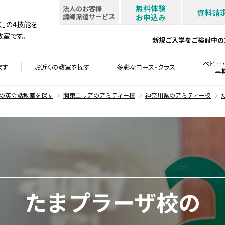
無料体験
法人のお客様
資料請
講師派遣サービス
お申込み
書く」の4技能を
室です。
新規ご入学をご検討中の
ベビー・
探す
お近くの教室を
探す
多彩なコース・
クラス
早
の英会話教室を探す
関東エリアのアミティー校
神奈川県のアミティー校
たまプラーザ校の