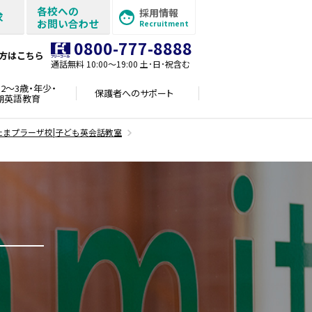
各校への
採用情報
求
お問い合わせ
Recruitment
0800-777-8888
方はこちら
通話無料 10:00〜19:00 土･日･祝含む
2～3歳・年少・
保護者への
サポート
期英語教育
たまプラーザ校|子ども英会話教室