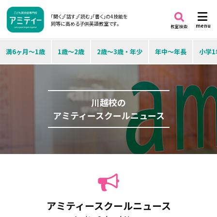
「聞く」「話す」「読む」「書く」の4技能を
同等に高める子供英語教室です。
menu
教室検索
満6ヶ月～1歳
1歳～2歳
2歳～3歳・年少
年中～年長
小学1
川越校の
アミティースクールニュース
アミティースクールニュース