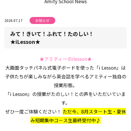
Amity School News
2026.07.17
お知らせ
みて！きいて！ふれて！たのしい！
★iLesson★
★アミティーのilesson★
大画面タッチパネル式電子ボードを使った「i Lesson」は
子供たちが楽しみながら英会話を学べるアミティー独自の
授業形態。
「i Lesson」の授業がたのしい！との声をいただいていま
す。
ぜひ一度ご体験ください！
ただ今、8月スタ－ト生・夏休
み短期集中コ－ス生最終受付中♪