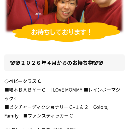
🌸🌸２０２６年４月からのお持ち物🌸🌸
◇ベビークラス C​
■絵本ＢＡＢＹ－Ｃ I LOVE MOMMY ■レインボーマジ
ックＣ​
■ピクチャーディクショナリーＣ-１＆２ Colors,
Family ■ファンスティッカーＣ​