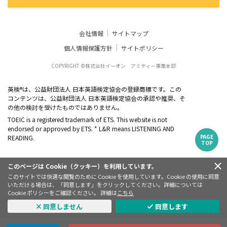
会社情報
サイトマップ
個人情報保護方針
サイトポリシー
COPYRIGHT ©株式会社イーオン アミティー事業本部
英検
は、公益財団法人 日本英語検定協会の登録商標です。この
®
コンテンツは、公益財団法人 日本英語検定協会の承認や推奨、そ
の他の検討を受けたものではありません。
TOEIC is a registered trademark of ETS. This website is not
endorsed or approved by ETS. * L&R means LISTENING AND
PAGE
READING.
TOP
このページは Cookie（クッキー）を利用しています。
このサイトでは快適な閲覧のために Cookie を使用しています。Cookie の使用に同意
いただける場合は、「同意します」をクリックしてください。詳細については
Cookie ポリシーをご確認ください。 詳細は
こちら
同意しません
同意します