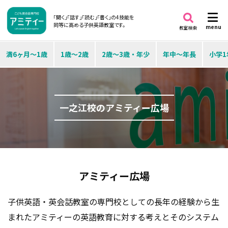
「聞く」「話す」「読む」「書く」の4技能を
同等に高める子供英語教室です。
menu
教室検索
満6ヶ月～1歳
1歳～2歳
2歳～3歳・年少
年中～年長
小学1
一之江校のアミティー広場
アミティー広場
子供英語・英会話教室の専門校としての長年の経験から生
まれたアミティーの英語教育に対する考えとそのシステム