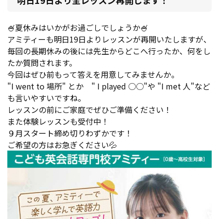
🍧夏休みはいかがお過ごしでしょうか🍧
アミティーも明日19日よりレッスンが再開いたしますが、
毎回の長期休みの後には先生からどこへ行ったか、何をし
たか質問されます。
今回はぜひ前もって答えを用意してみませんか。
"I went to 場所" とか " I played ○○"や "I met 人"など
も言いやすいですね。
レッスンの前にご家庭でぜひご準備ください！
また体験レッスンも受付中！
９月スタート締め切りわずかです！
ご希望の方はお急ぎください💦