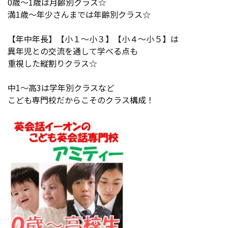
0歳～1歳は月齢別クラス☆
満1歳～年少さんまでは年齢別クラス☆
【年中年長】【小１～小３】【小４～小５】は
異年児との交流を通して学べる点も
重視した縦割りクラス☆
中1～高3は学年別クラスなど
こども専門校だからこそのクラス構成！