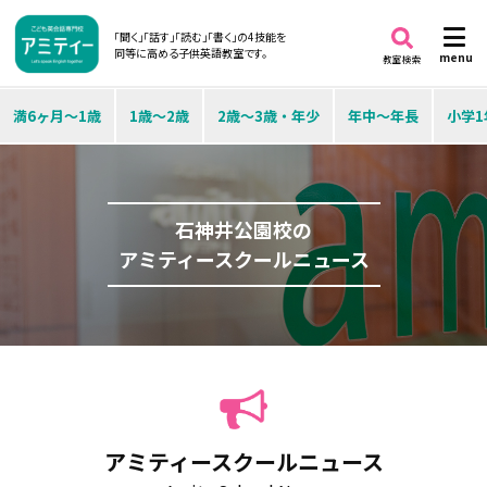
「聞く」「話す」「読む」「書く」の4技能を
同等に高める子供英語教室です。
menu
教室検索
満6ヶ月～1歳
1歳～2歳
2歳～3歳・年少
年中～年長
小学1
石神井公園校の
アミティースクールニュース
アミティースクールニュース