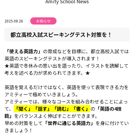
Amity School News
2025.08.26
お知らせ
都立高校入試スピーキングテスト対策を！
「使える英語力」
の育成などを目標に、都立高校入試では
英語のスピーキングテストが導入されます！
★英語で冬休みの思い出を語ったり、イラストを読解して
考えを述べる力が求められてきます。★
英語を覚えるだけではなく、英語を使って表現できる力を
アミティーで極めていきましょう。
アミティーでは、様々なコースを組み合わせることによっ
て、
「聞く」
「話す」
「読む」
「書く」
の
「英語の4技
能」
をバランスよく伸ばすことができます。
早めの対策をして
「世界に通じる英語力」
を身に付けてい
きましょう！