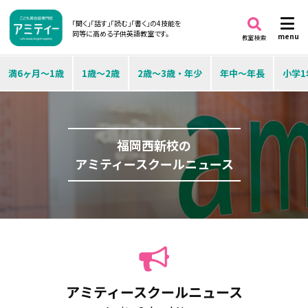
「聞く」「話す」「読む」「書く」の4技能を
同等に高める子供英語教室です。
menu
教室検索
満6ヶ月～1歳
1歳～2歳
2歳～3歳・年少
年中～年長
小学1
福岡西新校の
アミティースクールニュース
アミティースクールニュース