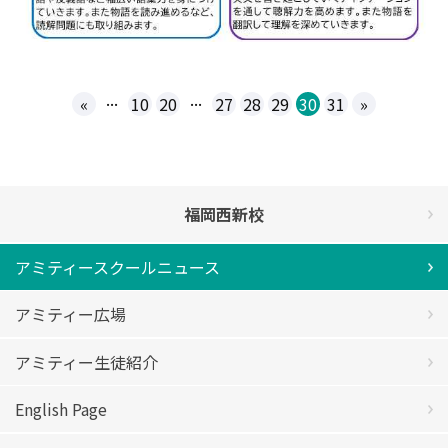
...
...
«
10
20
27
28
29
30
31
»
福岡西新校
アミティースクールニュース
アミティー広場
アミティー生徒紹介
English Page