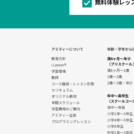
無料体験レッ
アミティーについて
年齢・学年から
教育方針
満6ヶ月～年少
（プリスクール
i Lesson®
満6ヶ月～1歳
学習環境
1歳～2歳
教師
2歳～3歳・年少
コース編成・レッスン形態
カリキュラム
年中～高校生
オリジナル教材
（スクールコー
年間スケジュール
年中～年長
学習費用のご案内
小学1年～3年生
アミティー生徒
小学4年～5年生
プログラミングレッスン
小学6年生
中学1年〜3年生