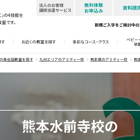
無料体験
法人のお客様
資料請
講師派遣サービス
お申込み
書く」の4技能を
室です。
新規ご入学をご検討中の
ベビー・
探す
お近くの教室を
探す
多彩なコース・
クラス
早
の英会話教室を探す
九州エリアのアミティー校
熊本県のアミティー校
熊
熊本水前寺校の