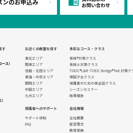
スンのお申込み
お問い合わせ
探す
お近くの教室を探す
多彩なコース・クラス
東北エリア
英検®対策クラス
コース）
関東エリア
英検Jr.対策クラス
信越・北陸エリア
TOEIC®L&R･TOEIC Bridge®Test 対策
東海・中京エリア
帰国子女クラス
関西エリア
保護者のための英会話クラス
中国エリア
シーズンセミナー
九州エリア
結果報告
ス）
保護者へのサポート
会社情報
サポート体制
会社概要
FAQ
経営理念
教育実績