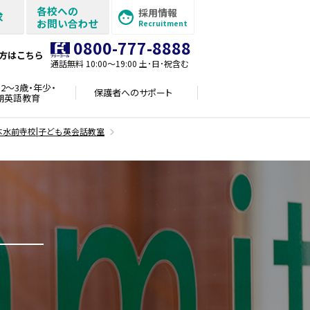
各校への
採用情報
求
お問い合わせ
Recruitment
0800-777-8888
方はこちら
通話無料 10:00〜19:00 土･日･祝含む
2～3歳・年少・
保護者への
サポート
期英語教育
本水前寺校|子ども英会話教室