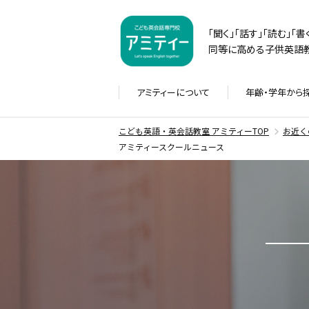
「聞く」「話す」「読む」「
同等に高める子供英語教
アミティーに
ついて
年齢・学年から
こども英語・英会話教室 アミティーTOP
お近く
アミティースクールニュース