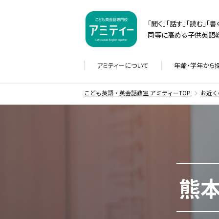
「聞く」「話す」「読む」「
同等に高める子供英語教
アミティーに
ついて
年齢・学年から
こども英語・英会話教室 アミティーTOP
お近く
熊