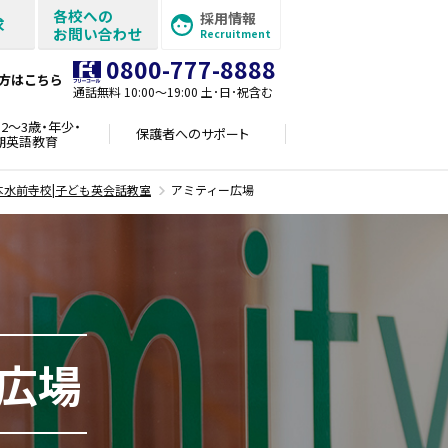
各校への
採用情報
求
お問い合わせ
Recruitment
0800-777-8888
方はこちら
通話無料 10:00〜19:00 土･日･祝含む
2～3歳・年少・
保護者への
サポート
期英語教育
本水前寺校|子ども英会話教室
アミティー広場
広場