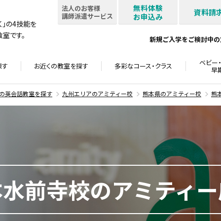
無料体験
法人のお客様
資料請
講師派遣サービス
お申込み
書く」の4技能を
室です。
新規ご入学をご検討中の
ベビー・
探す
お近くの教室を
探す
多彩なコース・
クラス
早
の英会話教室を探す
九州エリアのアミティー校
熊本県のアミティー校
熊
本水前寺校のアミティー