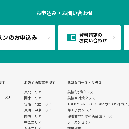
お申込み・お問い合わせ
資料請求の
スンのお申込み
お問い合わせ
探す
お近くの教室を探す
多彩なコース・クラス
東北エリア
英検®対策クラス
コース）
関東エリア
英検Jr.対策クラス
信越・北陸エリア
TOEIC®L&R･TOEIC Bridge®Test 対策
東海・中京エリア
帰国子女クラス
関西エリア
保護者のための英会話クラス
中国エリア
シーズンセミナー
九州エリア
結果報告