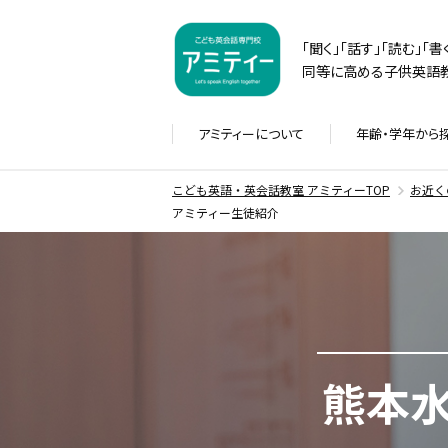
「聞く」「話す」「読む」「
同等に高める子供英語教
アミティーに
ついて
年齢・学年から
こども英語・英会話教室 アミティーTOP
お近く
アミティー生徒紹介
熊本