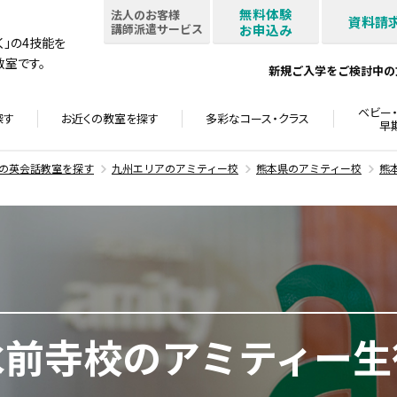
無料体験
法人のお客様
資料請
講師派遣サービス
お申込み
書く」の4技能を
室です。
新規ご入学をご検討中の
ベビー・
探す
お近くの教室を
探す
多彩なコース・
クラス
早
の英会話教室を探す
九州エリアのアミティー校
熊本県のアミティー校
熊
水前寺校のアミティー生