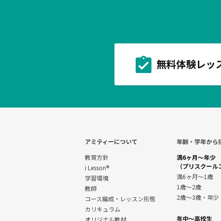
無料体験レッ
アミティーについて
年齢・学年から
教育方針
満6ヶ月～年少
（プリスクール
i Lesson®
満6ヶ月～1歳
学習環境
1歳～2歳
教師
2歳～3歳・年少
コース編成・レッスン形態
カリキュラム
年中～高校生
オリジナル教材