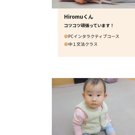
Hiromuくん
コツコツ頑張っています！
●
PCインタラクティブコース
●
中１文法クラス