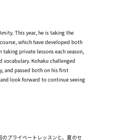
ity. This year, he is taking the
 course, which have developed both
n taking private lessons each season,
d vocabulary. Kohaku challenged
y, and passed both on his first
 and look forward to continue seeing
回のプライベートレッスンと、夏のセ