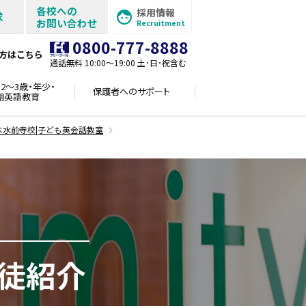
各校への
採用情報
求
お問い合わせ
Recruitment
0800-777-8888
方はこちら
通話無料 10:00〜19:00 土･日･祝含む
2～3歳・年少・
保護者への
サポート
期英語教育
本水前寺校|子ども英会話教室
徒紹介