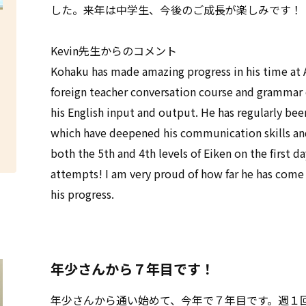
した。来年は中学生、今後のご成長が楽しみです！
Kevin先生からのコメント
Kohaku has made amazing progress in his time at Am
ス
foreign teacher conversation course and grammar
レ
his English input and output. He has regularly bee
which have deepened his communication skills an
both the 5th and 4th levels of Eiken on the first da
attempts! I am very proud of how far he has come
his progress.
年少さんから７年目です！
年少さんから通い始めて、今年で７年目です。週１