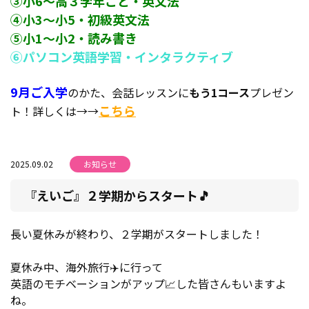
③小6～高３学年ごと・英文法
④小3～小5・初級英文法
⑤小1～小2・読み書き
⑥パソコン英語学習・インタラクティブ
9月ご入学
のかた、会話レッスンに
もう1コース
プレゼン
こちら
ト！詳しくは→→
2025.09.02
お知らせ
『えいご』２学期からスタート🎵
長い夏休みが終わり、２学期がスタートしました！
夏休み中、海外旅行✈️に行って
英語のモチベーションがアップ📈した皆さんもいますよ
ね。