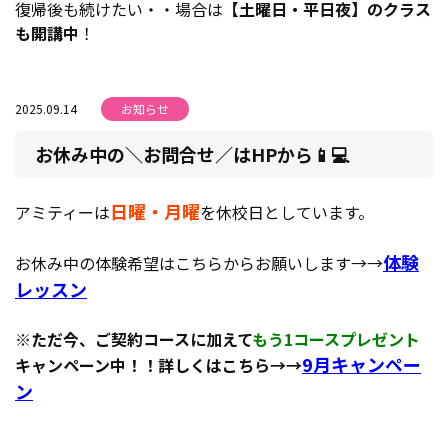
復帰後も続けたい・・場合は
【土曜日・平日夜】のクラス
も開講中
！
2025.09.14
お知らせ
お休み中の＼お問合せ／はHPから📱💻
日曜・月曜
アミティーは
を休校日としています。
体験
お休み中の体験希望はこちらからお願いします→→
レッスン
※ただ今、ご契約コースに加えて
もう1コースプレゼント
9月キャンペー
キャンペーン中！！詳しくはこちら→→
ン