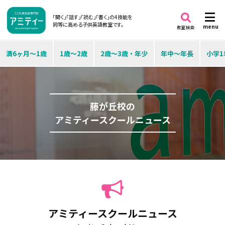
「聞く」「話す」「読む」「書く」の4技能を
同等に高める子供英語教室です。
menu
教室検索
満6ヶ月～1歳
1歳～2歳
2歳～3歳・年少
年中～年長
小学1
藤が丘校の
アミティースクールニュース
アミティースクールニュース