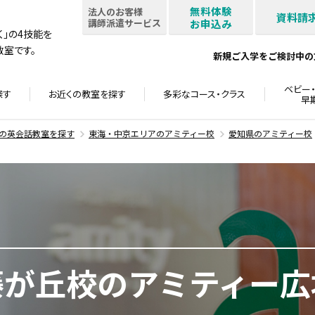
無料体験
法人のお客様
資料請
講師派遣サービス
お申込み
書く」の4技能を
室です。
新規ご入学をご検討中の
ベビー・
探す
お近くの教室を
探す
多彩なコース・
クラス
早
の英会話教室を探す
東海・中京エリアのアミティー校
愛知県のアミティー校
藤が丘校のアミティー広