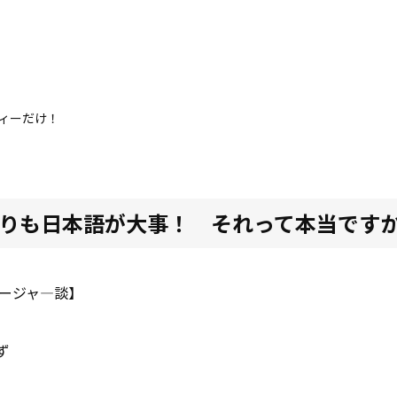
ティーだけ！
語よりも日本語が大事！ それって本当です
マネージャ―談】
ず