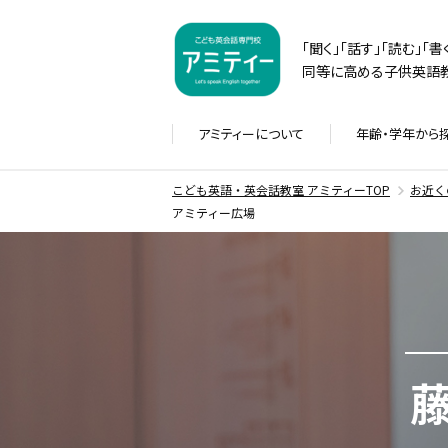
「聞く」「話す」「読む」「
同等に高める子供英語教
アミティーに
ついて
年齢・学年から
こども英語・英会話教室 アミティーTOP
お近く
アミティー広場