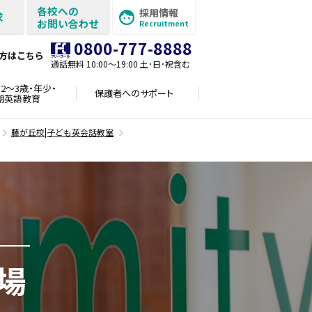
各校への
採用情報
求
お問い合わせ
Recruitment
0800-777-8888
方はこちら
通話無料 10:00〜19:00 土･日･祝含む
2～3歳・年少・
保護者への
サポート
期英語教育
藤が丘校|子ども英会話教室
場