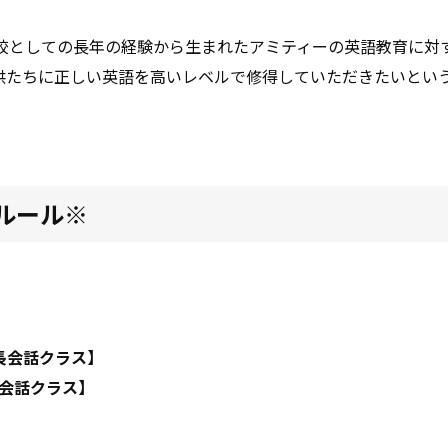
校としての長年の経験から生まれたアミティーの英語教育に対
供たちに正しい英語を高いレベルで修得していただきたいとい
観ルール※
児～年長会話クラス】
上会話クラス】