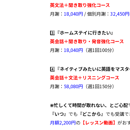
英文法＋聞き取り強化コース
月謝：
18,040円
/ 個別月謝：
32,450円
3️⃣
『ホームステイに行きたい』
英会話＋聞き取り・発音強化コース
月謝：
18,040円
（週1回100分）
4️⃣
『ネイティブみたいに英語をマスタ
英会話＋文法＋リスニングコース
月謝：
58,080円
（週1回150分）
❇️忙しくて時間が取れない、とご心配
『いつ』
でも
『どこから』
でも受講で
月額2,200円
の
【レッスン動画】
がおす