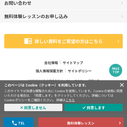
お問い合わせ
無料体験レッスンのお申し込み
詳しい資料をご希望の方はこちら
会社情報
サイトマップ
PAGE
個人情報保護方針
サイトポリシー
TOP
COPYRIGHT ©株式会社イーオン アミティー事業本部
このページは Cookie（クッキー）を利用しています。
このサイトでは快適な閲覧のために Cookie を使用しています。Cookie の使用に同意
英検
は、公益財団法人 日本英語検定協会の登録商標です。この
®
いただける場合は、「同意します」をクリックしてください。詳細については
コンテンツは、公益財団法人 日本英語検定協会の承認や推奨、そ
Cookie ポリシーをご確認ください。 詳細は
こちら
の他の検討を受けたものではありません。
同意しません
同意します
TOEIC is a registered trademark of ETS. This website is
not endorsed or approved by ETS. * L&R means
LISTENING AND READING.
TEL
無料体験レッスン