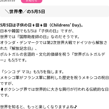
2026.05.05
お知らせ
＼世界🌍／の5月5日
5月5日は子供の日👦🏻👧🏻（Childrens’ Day)。
日本や韓国でも5/5は『子供の日』ですが、
世界では『国際助産師の日』なのだそうです。
オランダ・デンマークでは第2次世界大戦でドイツから解放さ
れた『解放記念日』、
ポルトガルの言語的・文化的価値を祝う『世界ポルトガルデ
ー』も5/5です。
『シンコ デ マヨ』も5/5を指します。
メキシコ軍がフランス軍に勝利した歴史を祝うメキシコの祝日
ですが、
🥊ボクシング界では世界的に大きな興行が行われる伝統的な日
です。
世界を知ると、もっと楽しくなりますよね🎵