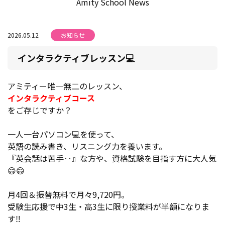
Amity School News
2026.05.12
お知らせ
インタラクティブレッスン💻
アミティー唯一無二のレッスン、
インタラクティブコース
をご存じですか？
一人一台パソコン💻を使って、
英語の読み書き、リスニング力を養います。
『英会話は苦手‥』な方や、資格試験を目指す方に大人気
😄😄
月4回＆振替無料で月々9,720円。
受験生応援で中3生・高3生に限り授業料が半額になりま
す‼️