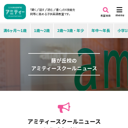
「聞く」「話す」「読む」「書く」の4技能を
同等に高める子供英語教室です。
menu
教室検索
満6ヶ月～1歳
1歳～2歳
2歳～3歳・年少
年中～年長
小学1
藤が丘校の
アミティースクールニュース
アミティースクールニュース