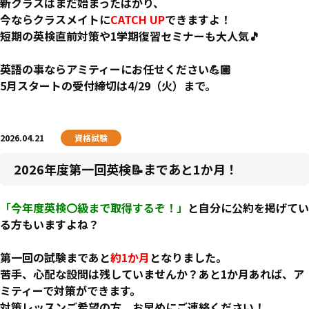
新クラスはまだ始まったばかり、
今ならクラスメイトに
CATCH UP
できますよ！
短期の英検直前対策や1学期復習セミナーも大人気🎵
英語の事ならアミティーにお任せください💪🏼
5月スタートの受付締切は4/29（火）まで。
2026.04.21
資格試験
2026年度第一回英検📝まであと1か月！
「今年度英検〇級まで取得するぞ！」
と自分に公約を掲げてい
る方もいますよね？
第一回の試験まであと
約1か月
となりました。
苦手、心配な設問は残していませんか？あと1か月あれば、
ア
ミティーで対策ができます
。
対策レッスンご希望の方、お早めにご連絡ください！