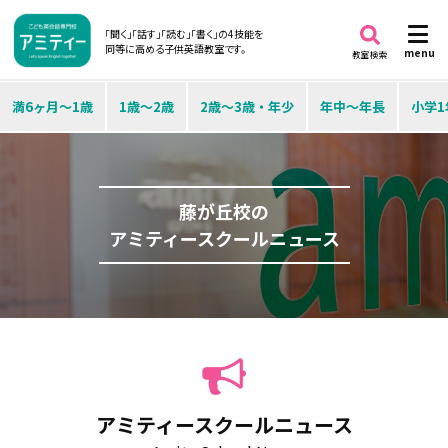
「聞く」「話す」「読む」「書く」の4技能を
同等に高める子供英語教室です。
menu
教室検索
満6ヶ月～1歳
1歳～2歳
2歳～3歳・年少
年中～年長
小学1
藤が丘校の
アミティースクールニュース
アミティースクールニュース