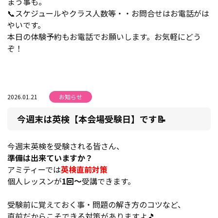
まう事も。
📞スケジュールやクラス人数等・・お問合せはお電話がは
やいです。
本日の体験予約もお電話でお願いします。お気軽にどう
ぞ！
2026.01.21
お知らせ
今週末は英検【本会場受験日】です📝
今週末英検を受験される皆さん、
準備は出来ていますか？
アミティーでは
英検直前対策
個人レッスンが
1回～
受講できます。
受験前に覚えておく事・問題の解き方のコツなど、
直前だからこそできる対策がありますよ🎵