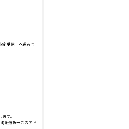
指定受信」へ進みま
します。
l)を選択→このアド