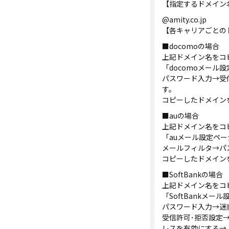
【指定するドメイン
@amity.co.jp
【各キャリアごとの
■docomoの場合
上記ドメイン名をコ
「docomoメール
パスワード入力→受
す。
コピーしたドメイン
■auの場合
上記ドメイン名をコ
「auメール設定ペ
メールフィルタ→パ
コピーしたドメイン
■SoftBankの場合
上記ドメイン名をコ
「SoftBankメ
パスワード入力→迷
受信許可･拒否設定→
レスを有効にする→