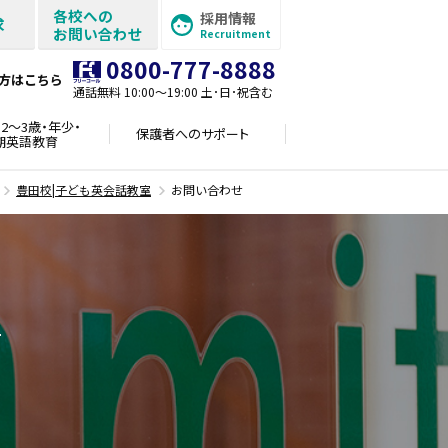
各校への
採用情報
求
お問い合わせ
Recruitment
0800-777-8888
方はこちら
通話無料 10:00〜19:00 土･日･祝含む
2～3歳・年少・
保護者への
サポート
期英語教育
豊田校|子ども英会話教室
お問い合わせ