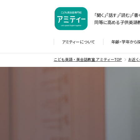
「聞く」「話す」「読む」「
同等に高める子供英語教
アミティーに
ついて
年齢・学年から
こども英語・英会話教室 アミティーTOP
お近く