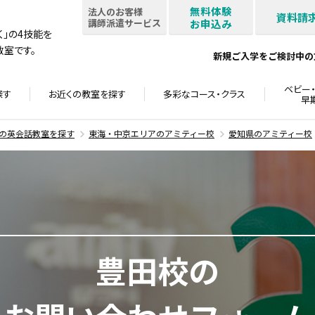
無料体験
法人のお客様
資料請
講師派遣サービス
お申込み
書く」の4技能を
室です。
新規ご入学をご検討中の
ベビー・
探す
お近くの教室を
探す
多彩なコース・
クラス
早
の英会話教室を探す
東海・中京エリアのアミティー校
愛知県のアミティー校
豊田校の