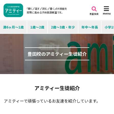
「聞く」「話す」「読む」「書く」の4技能を
同等に高める子供英語教室です。
menu
教室検索
満6ヶ月～1歳
1歳～2歳
2歳～3歳・年少
年中～年長
小学1
豊田校のアミティー生徒紹介
アミティー生徒紹介
アミティーで頑張っているお友達を紹介しています。