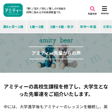
「聞く」「話す」「読む」「書く」の4技能を
同等に高める子供英語教室です。
menu
教室検索
満6ヶ月～1歳
1歳～2歳
2歳～3歳・年少
年中～年長
小学1
アミティー先輩からの声
アミティーの高校生課程を修了し、
大学生とな
った先輩達をご紹介いたします。
中には、大学進学後もアミティーのレッスンを継続し、英