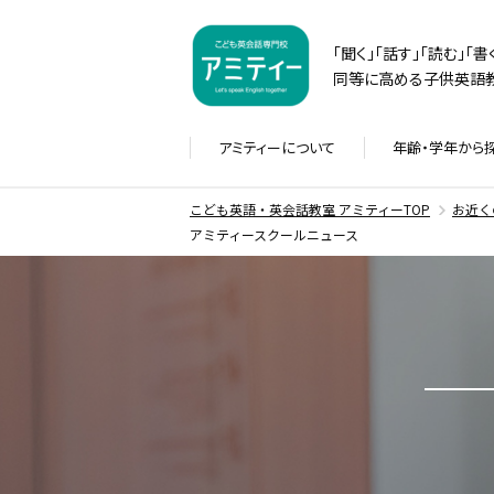
「聞く」「話す」「読む」「
同等に高める子供英語教
アミティーに
ついて
年齢・学年から
こども英語・英会話教室 アミティーTOP
お近く
アミティースクールニュース