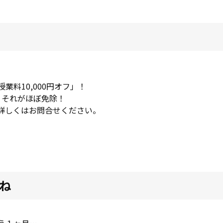
料10,000円オフ」！
、それがほぼ免除！
詳しくはお問合せください。
ね
う１ヶ月…