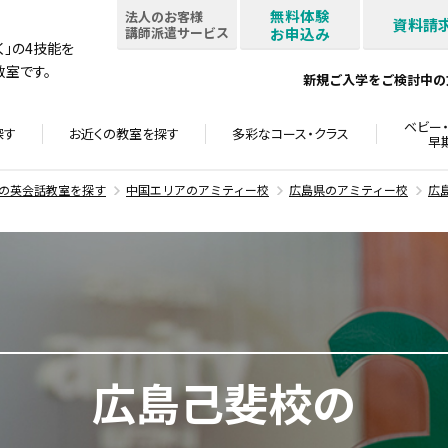
無料体験
法人のお客様
資料請
講師派遣サービス
お申込み
書く」の4技能を
室です。
新規ご入学をご検討中の
ベビー・
探す
お近くの教室を
探す
多彩なコース・
クラス
早
の英会話教室を探す
中国エリアのアミティー校
広島県のアミティー校
広
広島己斐校の