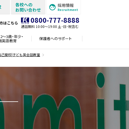
各校への
採用情報
求
お問い合わせ
Recruitment
0800-777-8888
方はこちら
通話無料 10:00〜19:00 土･日･祝含む
2～3歳・年少・
保護者への
サポート
期英語教育
島己斐校|子ども英会話教室