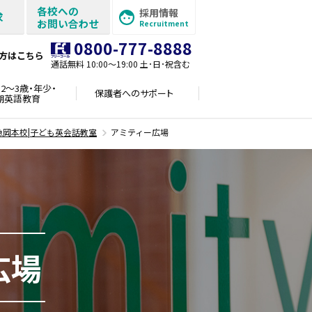
各校への
採用情報
求
お問い合わせ
Recruitment
0800-777-8888
方はこちら
通話無料 10:00〜19:00 土･日･祝含む
2～3歳・年少・
保護者への
サポート
期英語教育
急岡本校|子ども英会話教室
アミティー広場
広場