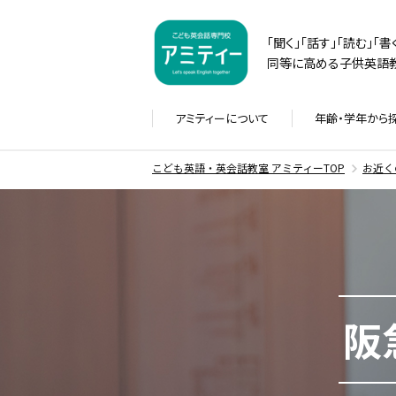
「聞く」「話す」「読む」「
同等に高める子供英語教
アミティーに
ついて
年齢・学年から
こども英語・英会話教室 アミティーTOP
お近く
阪