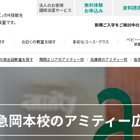
無料体験
法人のお客様
資料請
講師派遣サービス
お申込み
書く」の4技能を
室です。
新規ご入学をご検討中の
ベビー・
探す
お近くの教室を
探す
多彩なコース・
クラス
早
の英会話教室を探す
関西エリアのアミティー校
兵庫県のアミティー校
阪
急岡本校のアミティー