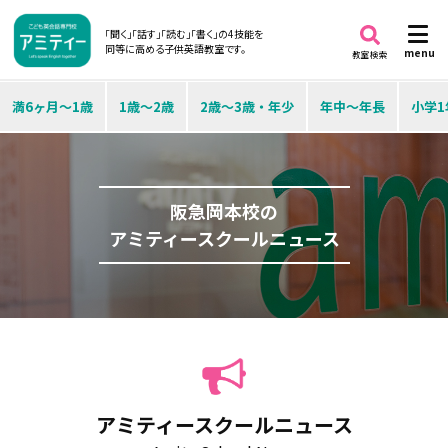
「聞く」「話す」「読む」「書く」の4技能を
同等に高める子供英語教室です。
menu
教室検索
満6ヶ月～1歳
1歳～2歳
2歳～3歳・年少
年中～年長
小学1
阪急岡本校の
アミティースクールニュース
アミティースクールニュース