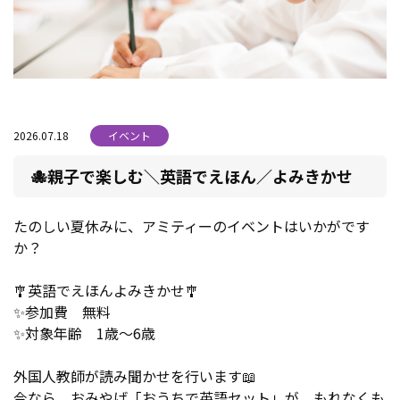
2026.07.18
イベント
🐙親子で楽しむ＼英語でえほん／よみきかせ
たのしい夏休みに、アミティーのイベントはいかがです
か？
🎐英語でえほんよみきかせ🎐
✨参加費 無料
✨対象年齢 1歳～6歳
外国人教師が読み聞かせを行います📖
今なら、おみやげ「おうちで英語セット」が、もれなくも