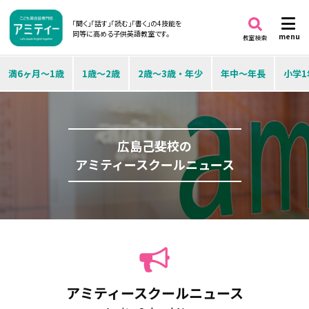
「聞く」「話す」「読む」「書く」の4技能を
同等に高める子供英語教室です。
menu
教室検索
満6ヶ月～1歳
1歳～2歳
2歳～3歳・年少
年中～年長
小学1
広島己斐校の
アミティースクールニュース
アミティースクールニュース