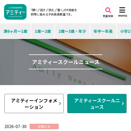
「聞く」「話す」「読む」「書く」の4技能を
同等に高める子供英語教室です。
menu
教室検索
満6ヶ月～1歳
1歳～2歳
2歳～3歳・年少
年中～年長
小学1
アミティースクールニュース
アミティーインフォメ
アミティースクールニ
ーション
ュース
2026-07-30
お知らせ