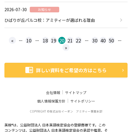
2026-07-30
お知らせ
ひばりが丘パルコ校：アミティーが選ばれる理由
...
...
...
...
«
10
18
19
20
21
22
30
40
50
»
詳しい資料をご希望の方はこちら
会社情報
サイトマップ
個人情報保護方針
サイトポリシー
COPYRIGHT ©株式会社イーオン アミティー事業本部
英検
は、公益財団法人 日本英語検定協会の登録商標です。この
®
コンテンツは、公益財団法人 日本英語検定協会の承認や推奨、そ