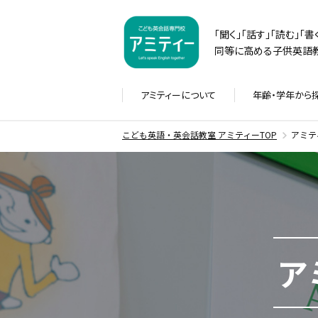
「聞く」「話す」「読む」「
同等に高める子供英語教
アミティーに
ついて
年齢・学年から
こども英語・英会話教室 アミティーTOP
アミテ
ア