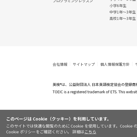
プログラミングレッスン
小学6年生
中学1年〜3年生
高校1年〜3年生
会社情報
サイトマップ
個人情報保護方針
英検
は、公益財団法人 日本英語検定協会の登録商
®
TOEIC is a registered trademark of ETS. This web
このページは Cookie（クッキー）を利用しています。
このサイトでは快適な閲覧のために Cookie を使用しています。Coo
Cookie ポリシーをご確認ください。 詳細は
こちら