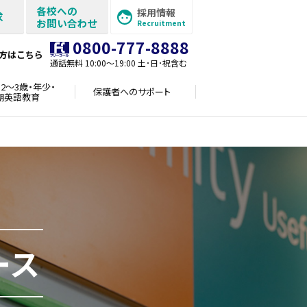
各校への
採用情報
求
お問い合わせ
Recruitment
0800-777-8888
方はこちら
通話無料 10:00〜19:00 土･日･祝含む
2～3歳・年少・
保護者への
サポート
期英語教育
ース