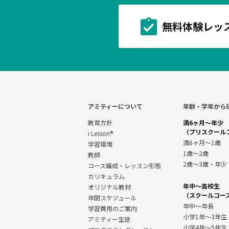
無料体験レッ
アミティーについて
年齢・学年から
教育方針
満6ヶ月～年少
（プリスクール
i Lesson®
満6ヶ月～1歳
学習環境
1歳～2歳
教師
2歳～3歳・年少
コース編成・レッスン形態
カリキュラム
年中～高校生
オリジナル教材
（スクールコー
年間スケジュール
年中～年長
学習費用のご案内
小学1年～3年生
アミティー生徒
小学4年～5年生