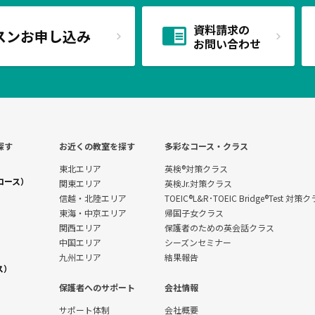
資料請求の
スンお申し込み
お問い合わせ
探す
お近くの教室を探す
多彩なコース・クラス
東北エリア
英検®対策クラス
コース）
関東エリア
英検Jr.対策クラス
信越・北陸エリア
TOEIC®L&R･TOEIC Bridge®Test 対策
東海・中京エリア
帰国子女クラス
関西エリア
保護者のための英会話クラス
中国エリア
シーズンセミナー
九州エリア
結果報告
ス）
保護者へのサポート
会社情報
サポート体制
会社概要