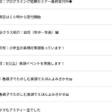
校：プログラミング短期セミナー最終受付中☀
明日は１０時から受付開始
😃クラス紹介：幼児（年中・年長）編
町校：小学生の英検対策頑張っています！
校：8/1(土）英語イベントを実施します！
：📚親子でたのしむ英語でえほんよみきかせ📖
📚親子でたのしむ英語でえほんよみきかせ📖
ママもアミティー生でした