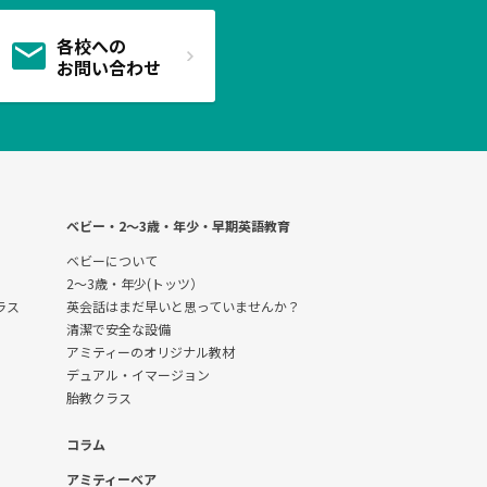
各校への
お問い合わせ
ベビー・2〜3歳・年少・早期英語教育
ベビーについて
2～3歳・年少(トッツ）
クラス
英会話はまだ早いと思っていませんか？
清潔で安全な設備
アミティーのオリジナル教材
デュアル・イマージョン
胎教クラス
コラム
アミティーベア