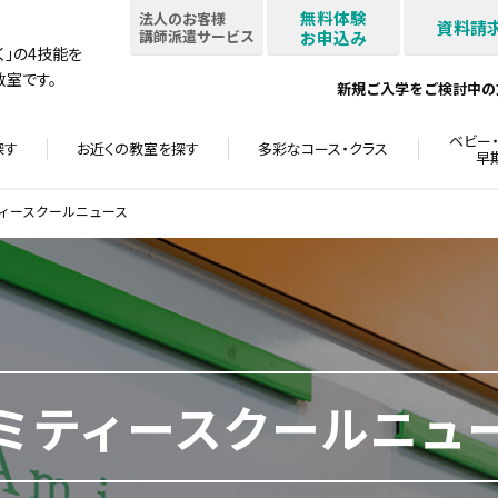
無料体験
法人のお客様
資料請
講師派遣サービス
お申込み
書く」の4技能を
室です。
新規ご入学をご検討中の
ベビー・
探す
お近くの教室を
探す
多彩なコース・
クラス
早
ィースクールニュース
ミティースクールニュ