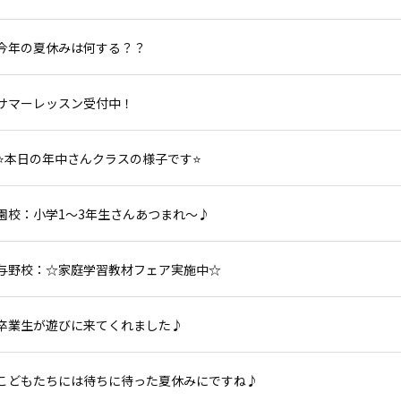
今年の夏休みは何する？？
サマーレッスン受付中！
⭐本日の年中さんクラスの様子です⭐
園校：小学1～3年生さんあつまれ～♪
与野校：☆家庭学習教材フェア実施中☆
卒業生が遊びに来てくれました♪
こどもたちには待ちに待った夏休みにですね♪