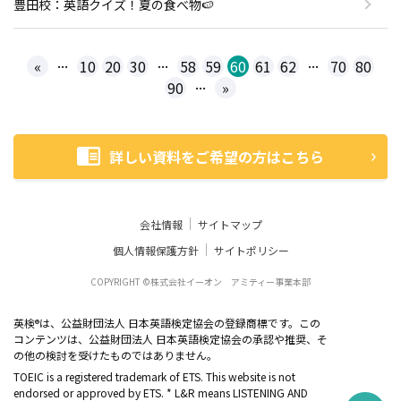
豊田校：英語クイズ！夏の食べ物🍉
...
...
...
«
10
20
30
58
59
60
61
62
70
80
...
90
»
詳しい資料をご希望の方はこちら
会社情報
サイトマップ
個人情報保護方針
サイトポリシー
COPYRIGHT ©株式会社イーオン アミティー事業本部
英検
は、公益財団法人 日本英語検定協会の登録商標です。この
®
コンテンツは、公益財団法人 日本英語検定協会の承認や推奨、そ
の他の検討を受けたものではありません。
TOEIC is a registered trademark of ETS. This website is not
endorsed or approved by ETS. * L&R means LISTENING AND