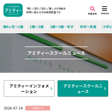
「聞く」「話す」「読む」「書く」の4技能を
同等に高める子供英語教室です。
menu
教室検索
満6ヶ月～1歳
1歳～2歳
2歳～3歳・年少
年中～年長
小学1
アミティースクールニュース
アミティーインフォメ
アミティースクールニ
ーション
ュース
2026-07-14
お知らせ